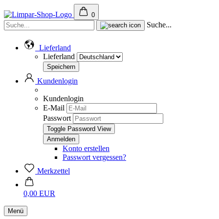
0
Suche...
Lieferland
Lieferland
Kundenlogin
Kundenlogin
E-Mail
Passwort
Toggle Password View
Konto erstellen
Passwort vergessen?
Merkzettel
0,00 EUR
Menü