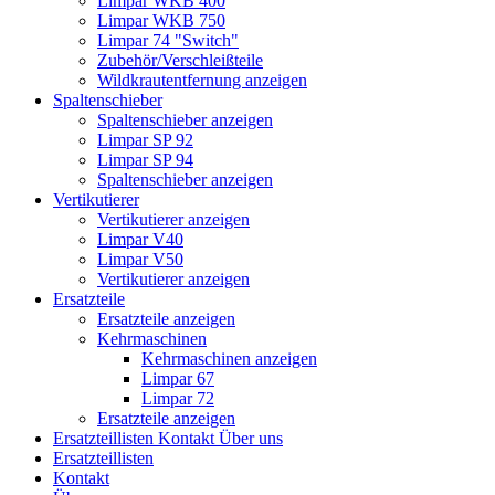
Limpar WKB 400
Limpar WKB 750
Limpar 74 "Switch"
Zubehör/Verschleißteile
Wildkrautentfernung anzeigen
Spaltenschieber
Spaltenschieber anzeigen
Limpar SP 92
Limpar SP 94
Spaltenschieber anzeigen
Vertikutierer
Vertikutierer anzeigen
Limpar V40
Limpar V50
Vertikutierer anzeigen
Ersatzteile
Ersatzteile anzeigen
Kehrmaschinen
Kehrmaschinen anzeigen
Limpar 67
Limpar 72
Ersatzteile anzeigen
Ersatzteillisten
Kontakt
Über uns
Ersatzteillisten
Kontakt