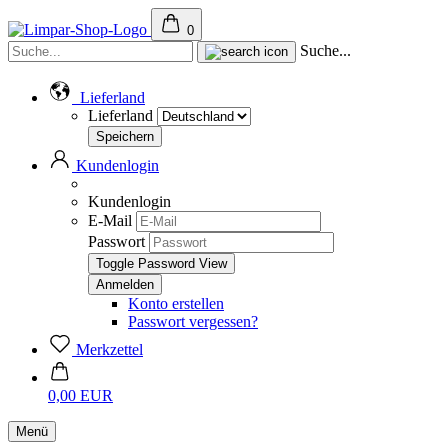
0
Suche...
Lieferland
Lieferland
Kundenlogin
Kundenlogin
E-Mail
Passwort
Toggle Password View
Konto erstellen
Passwort vergessen?
Merkzettel
0,00 EUR
Menü