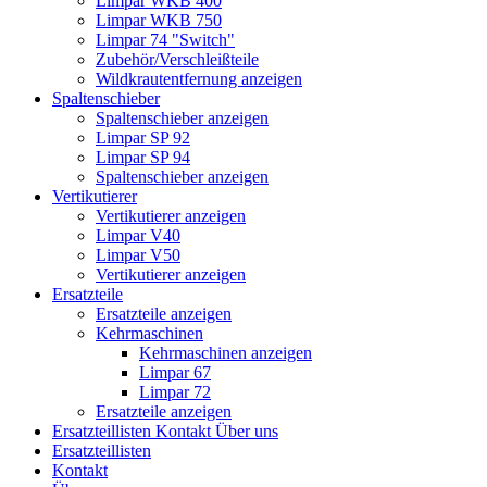
Limpar WKB 400
Limpar WKB 750
Limpar 74 "Switch"
Zubehör/Verschleißteile
Wildkrautentfernung anzeigen
Spaltenschieber
Spaltenschieber anzeigen
Limpar SP 92
Limpar SP 94
Spaltenschieber anzeigen
Vertikutierer
Vertikutierer anzeigen
Limpar V40
Limpar V50
Vertikutierer anzeigen
Ersatzteile
Ersatzteile anzeigen
Kehrmaschinen
Kehrmaschinen anzeigen
Limpar 67
Limpar 72
Ersatzteile anzeigen
Ersatzteillisten
Kontakt
Über uns
Ersatzteillisten
Kontakt