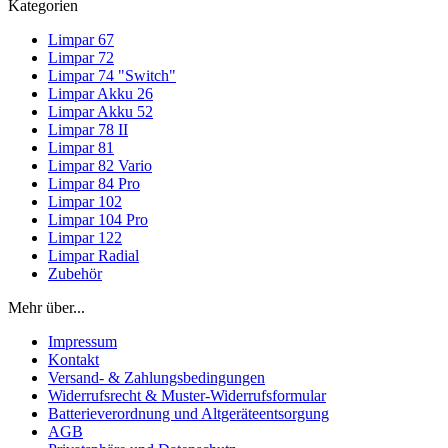
Kategorien
Limpar 67
Limpar 72
Limpar 74 "Switch"
Limpar Akku 26
Limpar Akku 52
Limpar 78 II
Limpar 81
Limpar 82 Vario
Limpar 84 Pro
Limpar 102
Limpar 104 Pro
Limpar 122
Limpar Radial
Zubehör
Mehr über...
Impressum
Kontakt
Versand- & Zahlungsbedingungen
Widerrufsrecht & Muster-Widerrufsformular
Batterieverordnung und Altgeräteentsorgung
AGB