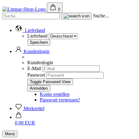
0
Suche...
Lieferland
Lieferland
Kundenlogin
Kundenlogin
E-Mail
Passwort
Toggle Password View
Konto erstellen
Passwort vergessen?
Merkzettel
0,00 EUR
Menü