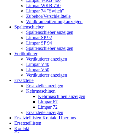
Limpar WKB 400
Limpar WKB 750
Limpar 74 "Switch"
Zubehör/Verschleißteile
Wildkrautentfernung anzeigen
Spaltenschieber
Spaltenschieber anzeigen
Limpar SP 92
Limpar SP 94
Spaltenschieber anzeigen
Vertikutierer
Vertikutierer anzeigen
Limpar V40
Limpar V50
Vertikutierer anzeigen
Ersatzteile
Ersatzteile anzeigen
Kehrmaschinen
Kehrmaschinen anzeigen
Limpar 67
Limpar 72
Ersatzteile anzeigen
Ersatzteillisten
Kontakt
Über uns
Ersatzteillisten
Kontakt